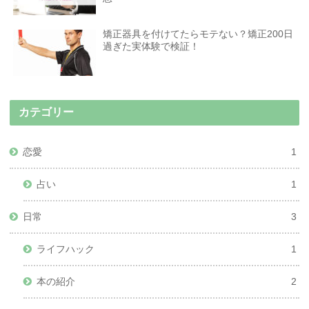
矯正器具を付けてたらモテない？矯正200日
過ぎた実体験で検証！
カテゴリー
恋愛
1
占い
1
日常
3
ライフハック
1
本の紹介
2