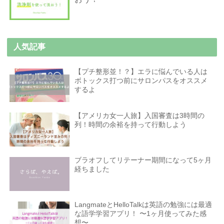
人気記事
【プチ整形並！？】エラに悩んでいる人は
ボトックス打つ前にサロンパスをオススメ
するよ
【アメリカ女一人旅】入国審査は3時間の
列！時間の余裕を持って行動しよう
ブラオフしてリテーナー期間になって5ヶ月
経ちました
LangmateとHelloTalkは英語の勉強には最適
な語学学習アプリ！ 〜1ヶ月使ってみた感
想〜