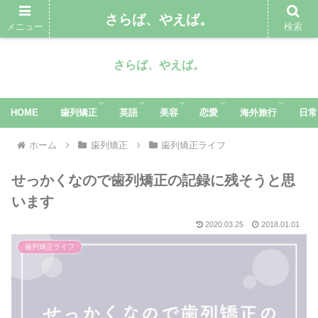
さらば、やえば。
メニュー
検索
さらば、やえば。
HOME
歯列矯正
英語
美容
恋愛
海外旅行
日常
ホーム
歯列矯正
歯列矯正ライフ
せっかくなので歯列矯正の記録に残そうと思
います
2020.03.25
2018.01.01
歯列矯正ライフ