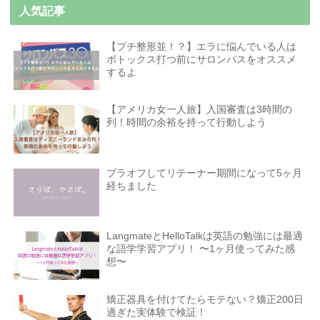
人気記事
【プチ整形並！？】エラに悩んでいる人は
ボトックス打つ前にサロンパスをオススメ
するよ
【アメリカ女一人旅】入国審査は3時間の
列！時間の余裕を持って行動しよう
ブラオフしてリテーナー期間になって5ヶ月
経ちました
LangmateとHelloTalkは英語の勉強には最適
な語学学習アプリ！ 〜1ヶ月使ってみた感
想〜
矯正器具を付けてたらモテない？矯正200日
過ぎた実体験で検証！